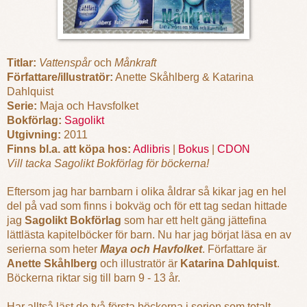
Titlar:
Vattenspår
och
Månkraft
Författare/illustratör:
Anette Skåhlberg & Katarina
Dahlquist
Serie:
Maja och Havsfolket
Bokförlag:
Sagolikt
Utgivning:
2011
Finns bl.a. att köpa hos:
Adlibris
|
Bokus
|
CDON
Vill tacka Sagolikt Bokförlag för böckerna!
Eftersom jag har barnbarn i olika åldrar så kikar jag en hel
del på vad som finns i bokväg och för ett tag sedan hittade
jag
Sagolikt Bokförlag
som har ett helt gäng jättefina
lättlästa kapitelböcker för barn. Nu har jag börjat läsa en av
serierna som heter
Maya och Havfolket
. Författare är
Anette Skåhlberg
och illustratör är
Katarina Dahlquist
.
Böckerna riktar sig till barn 9 - 13 år.
Har alltså läst de två första böckerna i serien som totalt