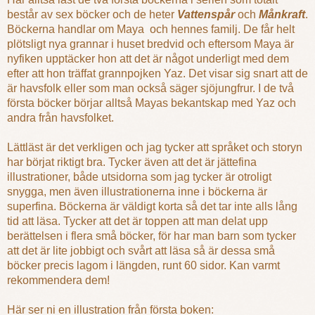
består av sex böcker och de heter
Vattenspår
och
Månkraft
.
Böckerna handlar om Maya och hennes familj. De får helt
plötsligt nya grannar i huset bredvid och eftersom Maya är
nyfiken upptäcker hon att det är något underligt med dem
efter att hon träffat grannpojken Yaz. Det visar sig snart att de
är havsfolk eller som man också säger sjöjungfrur. I de två
första böcker börjar alltså Mayas bekantskap med Yaz och
andra från havsfolket.
Lättläst är det verkligen och jag tycker att språket och storyn
har börjat riktigt bra. Tycker även att det är jättefina
illustrationer, både utsidorna som jag tycker är otroligt
snygga, men även illustrationerna inne i böckerna är
superfina. Böckerna är väldigt korta så det tar inte alls lång
tid att läsa. Tycker att det är toppen att man delat upp
berättelsen i flera små böcker, för har man barn som tycker
att det är lite jobbigt och svårt att läsa så är dessa små
böcker precis lagom i längden, runt 60 sidor. Kan varmt
rekommendera dem!
Här ser ni en illustration från första boken: